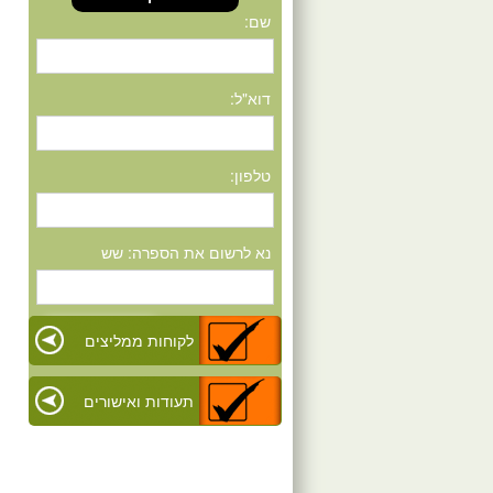
שם:
דוא"ל:
טלפון:
נא לרשום את הספרה: שש
לקוחות ממליצים
תעודות ואישורים